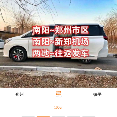
郑州
镇平
100元/人
100
元