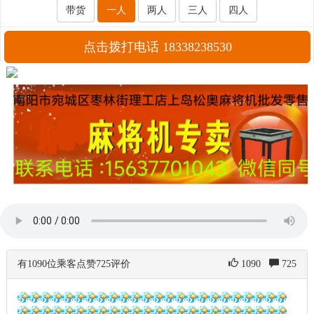
带货
一人
两人
三人
四人
点击拨打电话 18338238530
有1090位乘客点赞725评价
1090
725