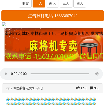
带货
一人
两人
三人
四人
点击拨打电话 13333607042
有1270位乘客点赞905评价
1270
905