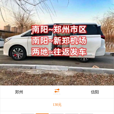
郑州
信阳
130元/人
130
元