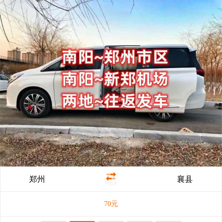
郑州
襄县
70元/人
70
元