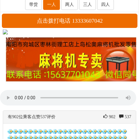
带货
一人
两人
三人
四人
点击拨打电话 13333607042
有902位乘客点赞537评价
902
537