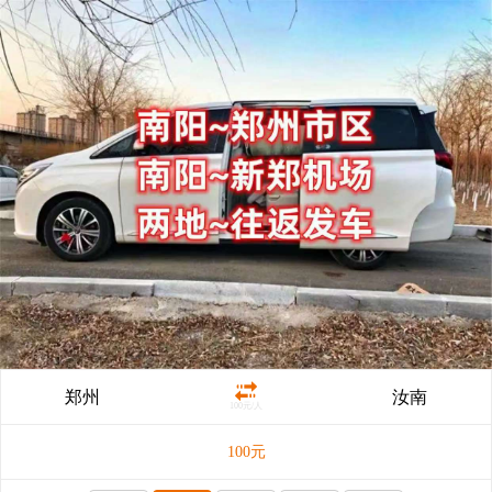
郑州
汝南
100元/人
100
元