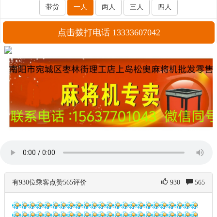
带货
一人
两人
三人
四人
点击拨打电话 13333607042
有930位乘客点赞565评价
930
565