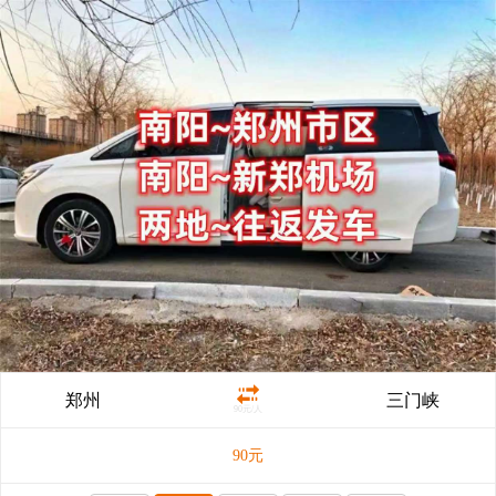
郑州
三门峡
90元/人
90
元