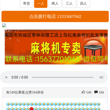
带货
一人
两人
三人
四人
点击拨打电话 13333607042
有549位乘客点赞184评价
549
184