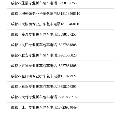
成都->蓬溪专业拼车包车电话13398187255
成都->柳树镇专业拼车包车电话18113468110
成都->大榆镇专业拼车包车电话18113468110
成都->蓬溪专业拼车包车电话13398187255
成都->夹江专业拼车包车电话18227881808
成都->雅安专业拼车包车电话19961508828
成都->五通专业拼车包车电话18227881808
成都->金口河专业拼车包车电话15182292155
成都->恩阳专业拼车包车电话13698276391
成都->大竹专业拼车包车电话18381888218
成都->沐川专业拼车包车电话17723934049