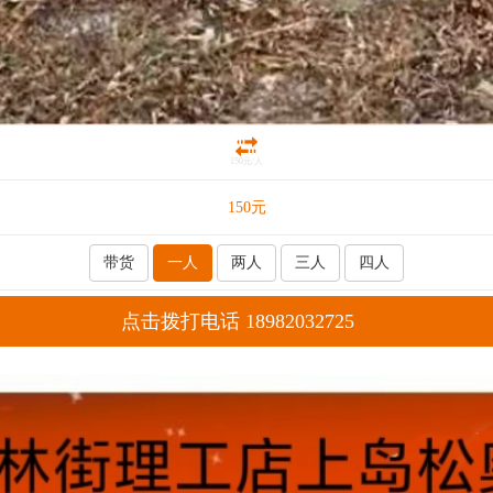
150元/人
150
元
带货
一人
两人
三人
四人
点击拨打电话 18982032725