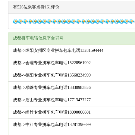
有526位乘客点赞161评价
成都拼车电话信息平台群网
成都->绵阳安州区专业拼车包车电话13281594444
成都->会理专业拼车包车电话15228961992
成都->德阳专业拼车包车电话13568234999
成都->邛崃专业拼车包车电话13330983826
成都->眉山专业拼车包车电话17713477277
成都->绵竹专业拼车包车电话18090006601
成都->中江专业拼车包车电话13281396699