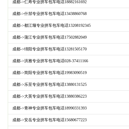
成都->仁寿专业拼车包车电话18882161692
成都->什邡专业拼车包车电话13438860768
成都->都江堰专业拼车包车电话13208192345
成都->蒲江专业拼车包车电话17502882049
成都->绵阳专业拼车包车电话13281505170
成都->洪雅专业拼车包车电话028-37411166
成都->简阳专业拼车包车电话19983090519
成都->乐至专业拼车包车电话13880131525
成都->大英专业拼车包车电话13880386223
成都->青神专业拼车包车电话18990331393
成都->安岳专业拼车包车电话15680677223