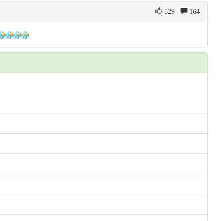
529
164