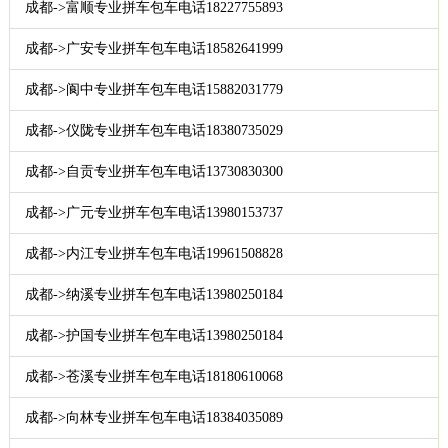
成都->富顺专业拼车包车电话18227755893
成都->广安专业拼车包车电话18582641999
成都->阆中专业拼车包车电话15882031779
成都->仪陇专业拼车包车电话18380735029
成都->自贡专业拼车包车电话13730830300
成都->广元专业拼车包车电话13980153737
成都->内江专业拼车包车电话19961508828
成都->纳溪专业拼车包车电话13980250184
成都->护国专业拼车包车电话13980250184
成都->苍溪专业拼车包车电话18180610068
成都->向林专业拼车包车电话18384035089