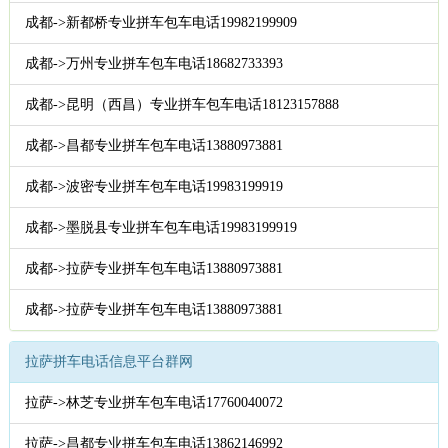
成都->新都桥专业拼车包车电话19982199909
成都->万州专业拼车包车电话18682733393
成都->昆明（西昌）专业拼车包车电话18123157888
成都->昌都专业拼车包车电话13880973881
成都->波密专业拼车包车电话19983199919
成都->墨脱县专业拼车包车电话19983199919
成都->拉萨专业拼车包车电话13880973881
成都->拉萨专业拼车包车电话13880973881
拉萨拼车电话信息平台群网
拉萨->林芝专业拼车包车电话17760040072
拉萨->昌都专业拼车包车电话13862146992