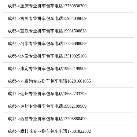
成都->重庆专业拼车包车电话13730830300
成都->古蔺专业拼车包车电话15984049889
成都->宣汉专业拼车包车电话19961508828
成都->习水专业拼车包车电话17736888089
成都->沐爱专业拼车包车电话13519925106
成都->康定专业拼车包车电话19982199909
成都->九寨沟专业拼车包车电话18281661055
成都->达州专业拼车包车电话18682733393
成都->达州专业拼车包车电话19982199909
成都->西昌专业拼车包车电话13296888490
成都->攀枝花专业拼车包车电话17381822502