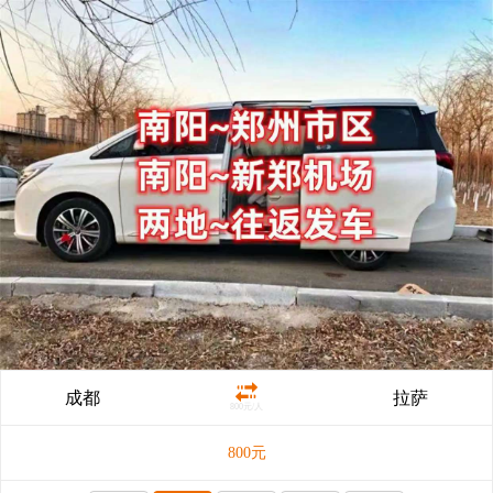
成都
拉萨
800元/人
800
元