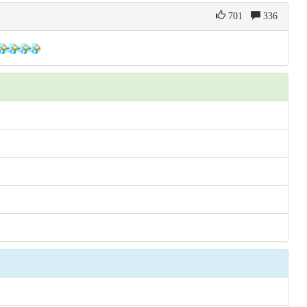
701
336