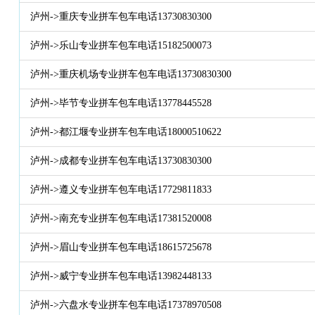
泸州->重庆专业拼车包车电话13730830300
泸州->乐山专业拼车包车电话15182500073
泸州->重庆机场专业拼车包车电话13730830300
泸州->毕节专业拼车包车电话13778445528
泸州->都江堰专业拼车包车电话18000510622
泸州->成都专业拼车包车电话13730830300
泸州->遵义专业拼车包车电话17729811833
泸州->南充专业拼车包车电话17381520008
泸州->眉山专业拼车包车电话18615725678
泸州->威宁专业拼车包车电话13982448133
泸州->六盘水专业拼车包车电话17378970508