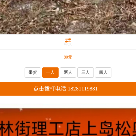
80元/人
80
元
带货
一人
两人
三人
四人
点击拨打电话 18281119881