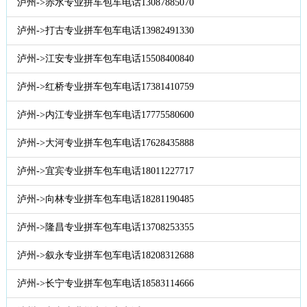
泸州->赤水专业拼车包车电话13087885070
泸州->打古专业拼车包车电话13982491330
泸州->江安专业拼车包车电话15508400840
泸州->红桥专业拼车包车电话17381410759
泸州->内江专业拼车包车电话17775580600
泸州->大河专业拼车包车电话17628435888
泸州->宜宾专业拼车包车电话18011227717
泸州->向林专业拼车包车电话18281190485
泸州->隆昌专业拼车包车电话13708253355
泸州->叙永专业拼车包车电话18208312688
泸州->长宁专业拼车包车电话18583114666