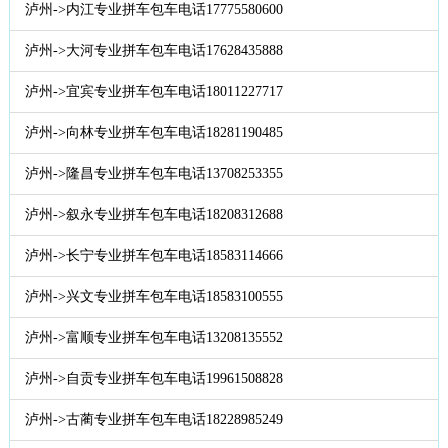
泸州->内江专业拼车包车电话17775580600
泸州->大河专业拼车包车电话17628435888
泸州->宜宾专业拼车包车电话18011227717
泸州->向林专业拼车包车电话18281190485
泸州->隆昌专业拼车包车电话13708253355
泸州->叙永专业拼车包车电话18208312688
泸州->长宁专业拼车包车电话18583114666
泸州->兴文专业拼车包车电话18583100555
泸州->富顺专业拼车包车电话13208135552
泸州->自贡专业拼车包车电话19961508828
泸州->古蔺专业拼车包车电话18228985249