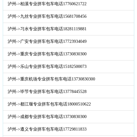
泸州->柏溪专业拼车包车电话17760621722
泸州->九丝专业拼车包车电话15681708456
泸州->习水专业拼车包车电话18281119881
泸州->广安专业拼车包车电话17723934049
泸州->重庆专业拼车包车电话13730830300
泸州->乐山专业拼车包车电话15182500073
泸州->重庆机场专业拼车包车电话13730830300
泸州->毕节专业拼车包车电话13778445528
泸州->都江堰专业拼车包车电话18000510622
泸州->成都专业拼车包车电话13730830300
泸州->遵义专业拼车包车电话17729811833