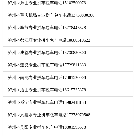
泸州->乐山专业拼车包车电话15182500073
泸州->重庆机场专业拼车包车电话13730830300
泸州->毕节专业拼车包车电话13778445528
泸州->都江堰专业拼车包车电话18000510622
泸州->成都专业拼车包车电话13730830300
泸州->遵义专业拼车包车电话17729811833
泸州->南充专业拼车包车电话17381520008
泸州->眉山专业拼车包车电话18615725678
泸州->威宁专业拼车包车电话13982448133
泸州->六盘水专业拼车包车电话17378970508
泸州->贵阳专业拼车包车电话18881595678