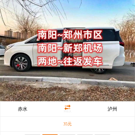
赤水
泸州
35元/人
35
元