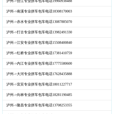
泸州->合江专业拼车包车电话19960938488
泸州->南溪专业拼车包车电话18308170003
泸州->赤水专业拼车包车电话13087885070
泸州->打古专业拼车包车电话13982491330
泸州->江安专业拼车包车电话15508400840
泸州->红桥专业拼车包车电话17381410759
泸州->内江专业拼车包车电话17775580600
泸州->大河专业拼车包车电话17628435888
泸州->宜宾专业拼车包车电话18011227717
泸州->向林专业拼车包车电话18281190485
泸州->隆昌专业拼车包车电话13708253355