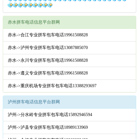
赤水拼车电话信息平台群网
赤水->合江专业拼车包车电话19961508828
赤水->泸州专业拼车包车电话13087885070
赤水->永川专业拼车包车电话19961508828
赤水->遵义专业拼车包车电话19961508828
赤水->重庆机场专业拼车包车电话13388293697
泸州拼车电话信息平台群网
泸州->分水岭专业拼车包车电话15892946594
泸州->泸县专业拼车包车电话18989133969