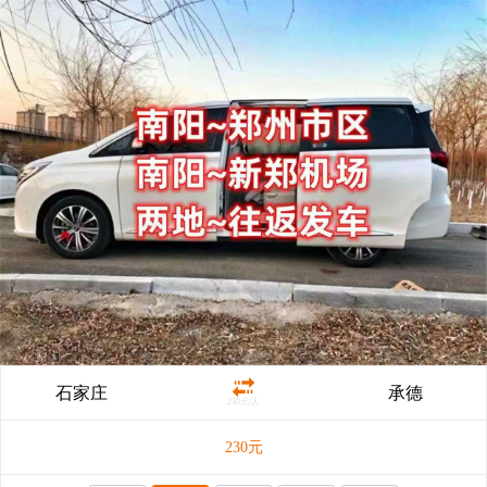
石家庄
承德
230元/人
230
元