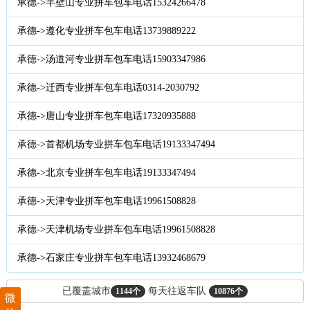
承德->半壁山专业拼车包车电话15324266478
承德->遵化专业拼车包车电话13739889222
承德->汤道河专业拼车包车电话15903347986
承德->迁西专业拼车包车电话0314-2030792
承德->唐山专业拼车包车电话17320935888
承德->首都机场专业拼车包车电话19133347494
承德->北京专业拼车包车电话19133347494
承德->天津专业拼车包车电话19961508828
承德->天津机场专业拼车包车电话19961508828
承德->石家庄专业拼车包车电话13932468679
已覆盖城市
每天往返车队
1144个
10876个
微