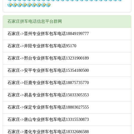
石家庄拼车电话信息平台群网
石家庄->晋州专业拼车包车电话18849199777
石家庄->井陉专业拼车包车电话95170
石家庄->邢台专业拼车包车电话13231900189
石家庄->安平专业拼车包车电话15354180500
石家庄->巨鹿专业拼车包车电话18875735770
石家庄->易县专业拼车包车电话15033305353
石家庄->保定专业拼车包车电话18803027555
石家庄->唐山专业拼车包车电话13315530873
石家庄->遵化专业拼车包车电话18332686588