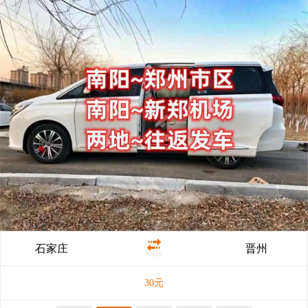
石家庄
晋州
30元/人
30
元