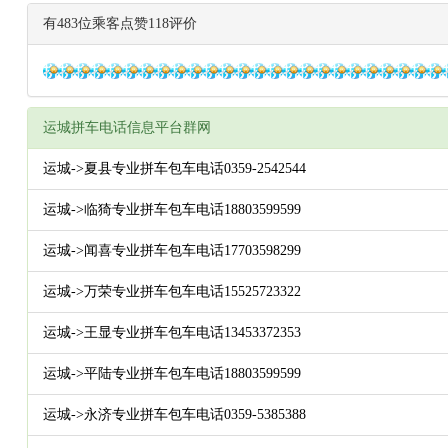
有483位乘客点赞118评价
运城拼车电话信息平台群网
运城->夏县专业拼车包车电话0359-2542544
运城->临猗专业拼车包车电话18803599599
运城->闻喜专业拼车包车电话17703598299
运城->万荣专业拼车包车电话15525723322
运城->王显专业拼车包车电话13453372353
运城->平陆专业拼车包车电话18803599599
运城->永济专业拼车包车电话0359-5385388