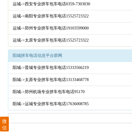
运城->西安专业拼车包车电话0359-7303030
运城->南阳专业拼车包车电话15525723322
运城->郑州专业拼车包车电话19103599000
运城->太原专业拼车包车电话15525723322
阳城拼车电话信息平台群网
阳城->晋城专业拼车包车电话15333566219
阳城->太原专业拼车包车电话13133468778
阳城->郑州机场专业拼车包车电话95170
阳城->运城专业拼车包车电话17636008785
微
信