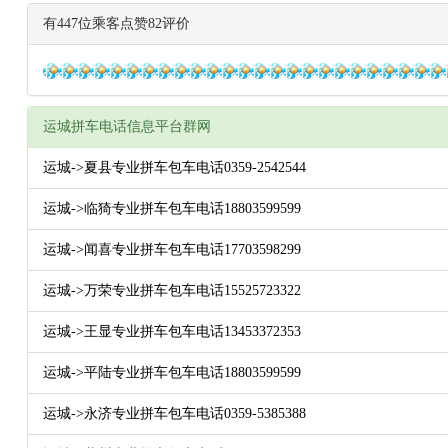
有447位乘客点赞82评价
运城拼车电话信息平台群网
运城->夏县专业拼车包车电话0359-2542544
运城->临猗专业拼车包车电话18803599599
运城->闻喜专业拼车包车电话17703598299
运城->万荣专业拼车包车电话15525723322
运城->王显专业拼车包车电话13453372353
运城->平陆专业拼车包车电话18803599599
运城->永济专业拼车包车电话0359-5385388