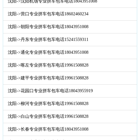
沈阳->沈阳机场专业拼车包车电话18043951008
沈阳->营口专业拼车包车电话18602460234
沈阳->朝阳专业拼车包车电话18043951008
沈阳->丹东专业拼车包车电话15241559311
沈阳->通化专业拼车包车电话18043951008
沈阳->喀左专业拼车包车电话19961508828
沈阳->建平专业拼车包车电话19961508828
沈阳->花园口专业拼车包车电话18043955919
沈阳->柳河专业拼车包车电话19961508828
沈阳->白山专业拼车包车电话19961508828
沈阳->长春专业拼车包车电话18043951008