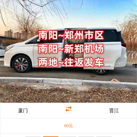
厦门
晋江
60元/人
60
元