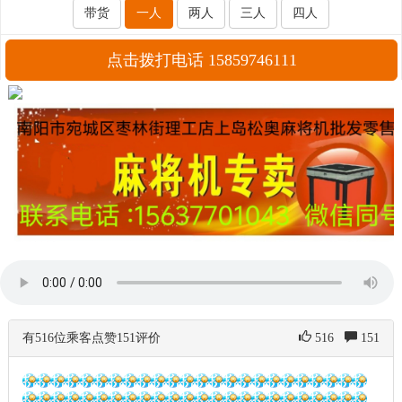
带货
一人
两人
三人
四人
点击拨打电话 15859746111
有516位乘客点赞151评价
516
151