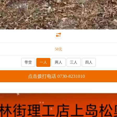
50元/人
50
元
带货
一人
两人
三人
四人
点击拨打电话 0730-8231010