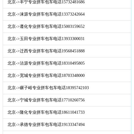
北京->丰宁专业拼车包车电话15732481686
北京->涞源专业拼车包车电话13373242664
北京->遵化专业拼车包车电话15003159652
北京->玉田专业拼车包车电话13933300031
北京->迁西专业拼车包车电话19568451888
北京->沽源专业拼车包车电话18310495805
北京->宽城专业拼车包车电话18703348000
北京->碾子峪专业拼车包车电话18395742103
北京->宁城专业拼车包车电话17710260756
北京->隆化专业拼车包车电话18611041733
北京->承德专业拼车包车电话19133347494