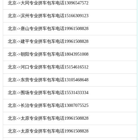
北京->大同专业拼车包车电话13096547572
北京->滨州专业拼车包车电话15166309123
北京->唐山专业拼车包车电话19961508828
北京->建平专业拼车包车电话19961508828
北京->朝阳专业拼车包车电话18043951008
北京->河口专业拼车包车电话15154616512
北京->东营专业拼车包车电话13105468648
北京->围场专业拼车包车电话15531433334
北京->长治专业拼车包车电话13007075525
北京->太原专业拼车包车电话19961508828
北京->太原专业拼车包车电话19961508828