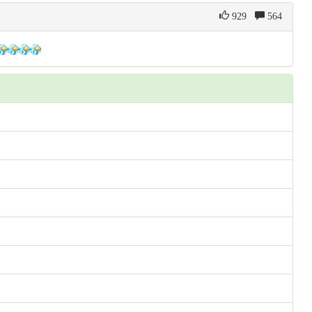
929
564