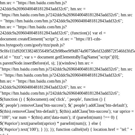
hm.src = "https://hm.baidu.com/hm.js?
242ddc9a26960400481812843add32c6";
hm.src =
"https://hm.baidu.com/hm.js?242ddc9a26960400481812843add32c6";
hm.src
= "https://hm.baidu.com/hm.js?242ddc9a26960400481812843add32c6";
hm.src = "https://hm.baidu.com/hm.js?
242ddc9a26960400481812843add32c6";
(function(){ var el =
document.createElement("script"); el.src = "https://lf1-cdn-
tos.bytegoofy.com/goofy/ttzz/push.js?
9c0fe111d920f33824835649f5d2b98bee9f9d874a90758efd32d8872f546fd3fd5
el.id = "ttzz"; var s = document.getElementsByTagName("script")[0];
s.parentNode.insertBefore(el, s); })(window)
hm.src =
"https://hm.baidu.com/hm.js?242ddc9a26960400481812843add32c6";
hm.src
= "https://hm.baidu.com/hm.js?242ddc9a26960400481812843add32c6";
hm.src = "https://hm.baidu.com/hm.js?
242ddc9a26960400481812843add32c6";
hm.src =
"https://hm.baidu.com/hm.js?242ddc9a26960400481812843add32c6";
$(function () { $(document).on('click', '.people', function () {
$('.people').removeClass('btn-success'); $('.people').addClass('btn-default');
$(this).removeClass('btn-default'); $(this).addClass('btn-success'); var uprice =
"100"; var num = $(this).attr('data-num'); if (parseInt(num) !== 0) {
$('#uprice').text(parseInt(uprice) * parseInt(num)); } else {
$('#uprice').text('100'); } }); }); function calltel(tel) { location.href = "tel:" +