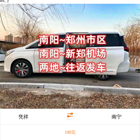
tel; }
凭祥
南宁
100元/人
100
元