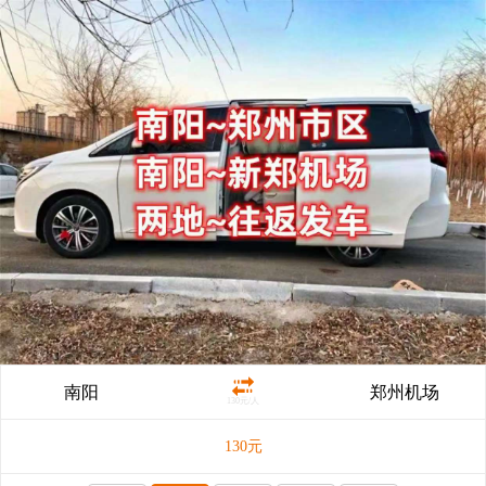
南阳
郑州机场
130元/人
130
元