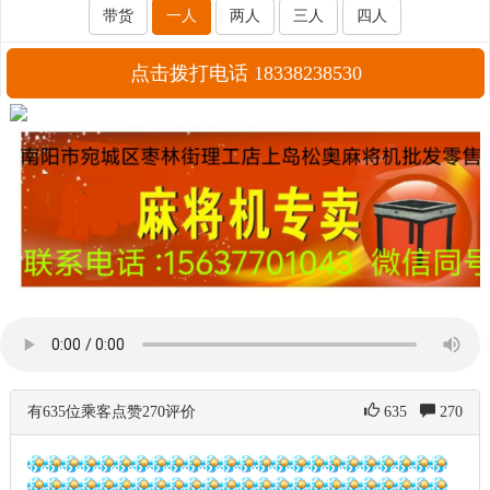
带货
一人
两人
三人
四人
点击拨打电话 18338238530
有635位乘客点赞270评价
635
270