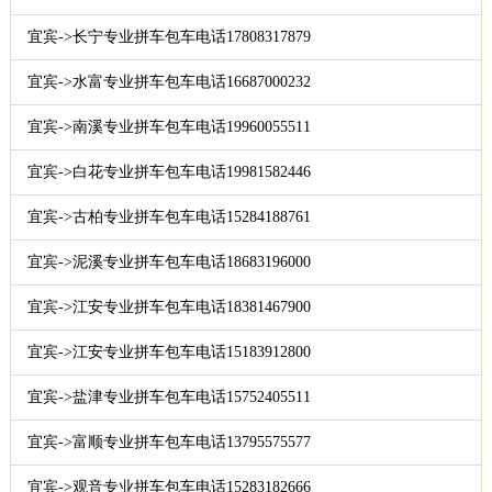
宜宾->长宁专业拼车包车电话17808317879
宜宾->水富专业拼车包车电话16687000232
宜宾->南溪专业拼车包车电话19960055511
宜宾->白花专业拼车包车电话19981582446
宜宾->古柏专业拼车包车电话15284188761
宜宾->泥溪专业拼车包车电话18683196000
宜宾->江安专业拼车包车电话18381467900
宜宾->江安专业拼车包车电话15183912800
宜宾->盐津专业拼车包车电话15752405511
宜宾->富顺专业拼车包车电话13795575577
宜宾->观音专业拼车包车电话15283182666