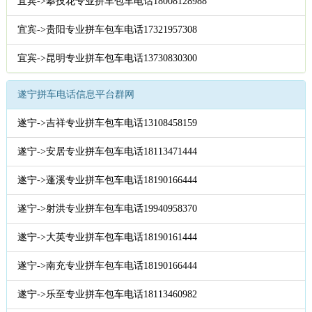
宜宾->攀技花专业拼车包车电话18008128988
宜宾->贵阳专业拼车包车电话17321957308
宜宾->昆明专业拼车包车电话13730830300
遂宁拼车电话信息平台群网
遂宁->吉祥专业拼车包车电话13108458159
遂宁->安居专业拼车包车电话18113471444
遂宁->蓬溪专业拼车包车电话18190166444
遂宁->射洪专业拼车包车电话19940958370
遂宁->大英专业拼车包车电话18190161444
遂宁->南充专业拼车包车电话18190166444
遂宁->乐至专业拼车包车电话18113460982