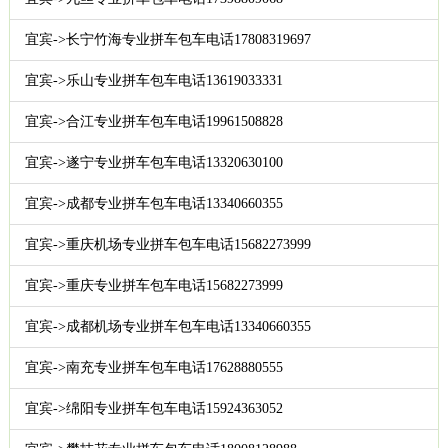
宜宾->长宁竹海专业拼车包车电话17808319697
宜宾->乐山专业拼车包车电话13619033331
宜宾->合江专业拼车包车电话19961508828
宜宾->遂宁专业拼车包车电话13320630100
宜宾->成都专业拼车包车电话13340660355
宜宾->重庆机场专业拼车包车电话15682273999
宜宾->重庆专业拼车包车电话15682273999
宜宾->成都机场专业拼车包车电话13340660355
宜宾->南充专业拼车包车电话17628880555
宜宾->绵阳专业拼车包车电话15924363052