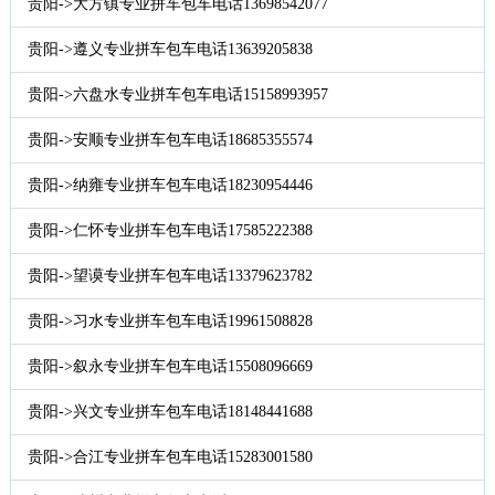
贵阳->大方镇专业拼车包车电话13698542077
贵阳->遵义专业拼车包车电话13639205838
贵阳->六盘水专业拼车包车电话15158993957
贵阳->安顺专业拼车包车电话18685355574
贵阳->纳雍专业拼车包车电话18230954446
贵阳->仁怀专业拼车包车电话17585222388
贵阳->望谟专业拼车包车电话13379623782
贵阳->习水专业拼车包车电话19961508828
贵阳->叙永专业拼车包车电话15508096669
贵阳->兴文专业拼车包车电话18148441688
贵阳->合江专业拼车包车电话15283001580