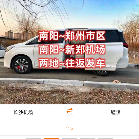
长沙机场
醴陵
0元/人
0
元