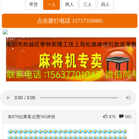
带货
一人
两人
三人
四人
点击拨打电话 15717330885
有870位乘客点赞505评价
870
505