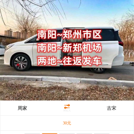
周家
古宋
30元/人
30
元