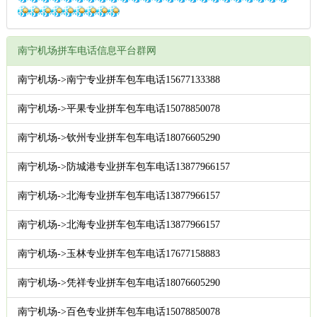
南宁机场拼车电话信息平台群网
南宁机场->南宁专业拼车包车电话15677133388
南宁机场->平果专业拼车包车电话15078850078
南宁机场->钦州专业拼车包车电话18076605290
南宁机场->防城港专业拼车包车电话13877966157
南宁机场->北海专业拼车包车电话13877966157
南宁机场->北海专业拼车包车电话13877966157
南宁机场->玉林专业拼车包车电话17677158883
南宁机场->凭祥专业拼车包车电话18076605290
南宁机场->百色专业拼车包车电话15078850078