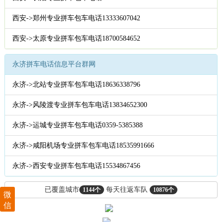
西安->郑州专业拼车包车电话13333607042
西安->太原专业拼车包车电话18700584652
永济拼车电话信息平台群网
永济->北站专业拼车包车电话18636338796
永济->风陵渡专业拼车包车电话13834652300
永济->运城专业拼车包车电话0359-5385388
永济->咸阳机场专业拼车包车电话18535991666
永济->西安专业拼车包车电话15534867456
已覆盖城市
每天往返车队
1144个
10876个
微
信