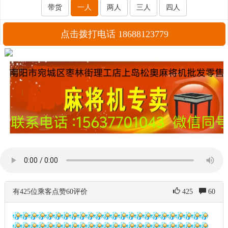
带货
一人
两人
三人
四人
点击拨打电话 18688123779
有425位乘客点赞60评价
425
60