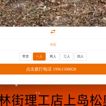
50元/人
50
元
带货
一人
两人
三人
四人
点击拨打电话 19961508828