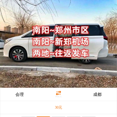
会理
成都
30元/人
30
元