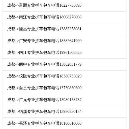
成都->富顺专业拼车包车电话18227755893
成都->南江专业拼车包车电话18008276008
成都->隆昌专业拼车包车电话13882258081
成都->广安专业拼车包车电话18582641999
成都->内江专业拼车包车电话19961508828
成都->阆中专业拼车包车电话15882031779
成都->仪陇专业拼车包车电话18380735029
成都->自贡专业拼车包车电话13730830300
成都->广元专业拼车包车电话13980153737
成都->纳溪专业拼车包车电话13980250184
成都->苍溪专业拼车包车电话18180610068