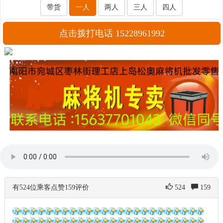
带货
一人
两人
三人
四人
点击拨打电话 15228961992
有524位乘客点赞159评价
524
159