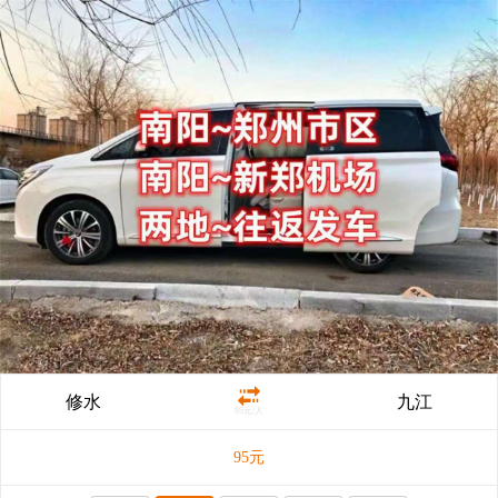
修水
九江
95元/人
95
元