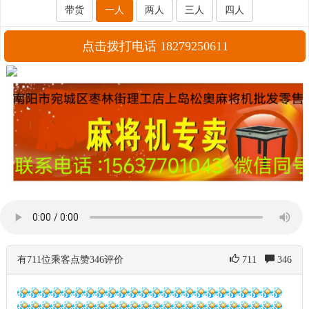
带货
一人
两人
三人
四人
点击拨打电话 18279250611
有711位乘客点赞346评价
711
346