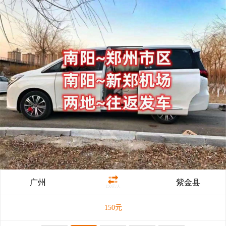
广州
紫金县
150元/人
150
元