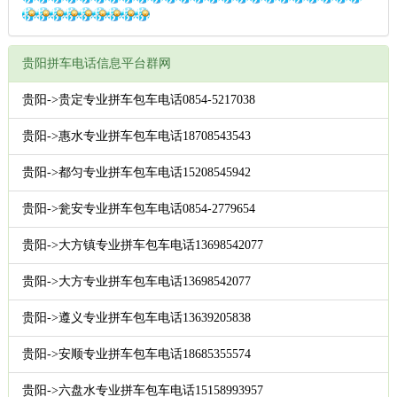
贵阳拼车电话信息平台群网
贵阳->贵定专业拼车包车电话0854-5217038
贵阳->惠水专业拼车包车电话18708543543
贵阳->都匀专业拼车包车电话15208545942
贵阳->瓮安专业拼车包车电话0854-2779654
贵阳->大方镇专业拼车包车电话13698542077
贵阳->大方专业拼车包车电话13698542077
贵阳->遵义专业拼车包车电话13639205838
贵阳->安顺专业拼车包车电话18685355574
贵阳->六盘水专业拼车包车电话15158993957