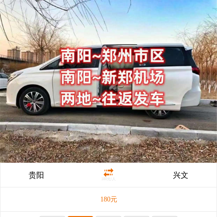
贵阳
兴文
180元/人
180
元