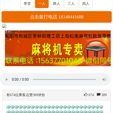
带货
一人
两人
三人
四人
点击拨打电话 18148441688
有674位乘客点赞309评价
674
309