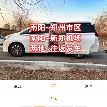
麻江
凯里
30元/人
30
元