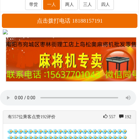
带货
一人
两人
三人
四人
点击拨打电话 18188157191
有557位乘客点赞192评价
557
192