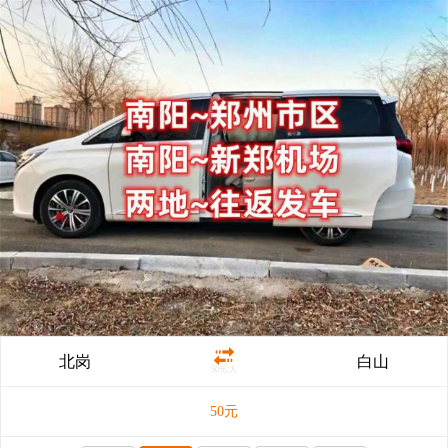
北岗
白山
50元/人
50
元