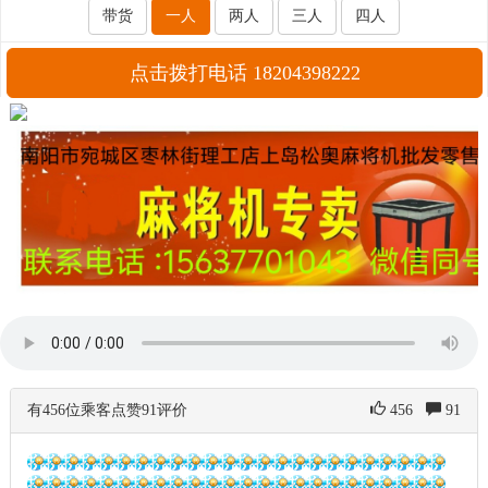
带货
一人
两人
三人
四人
点击拨打电话 18204398222
有456位乘客点赞91评价
456
91