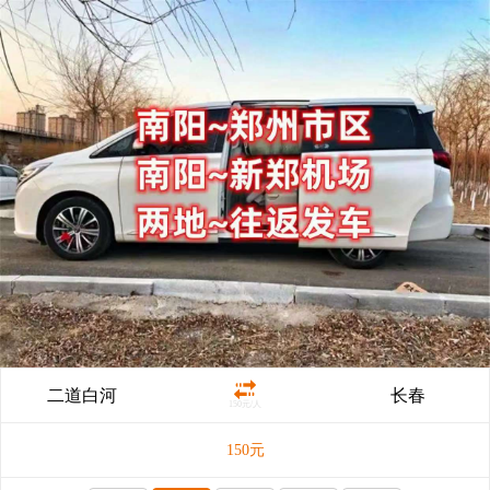
二道白河
长春
150元/人
150
元