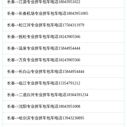
长春->江源专业拼车包车电话18043951022
长春->长春机场专业拼车包车电话18043951005
长春->松江河专业拼车包车电话17504311979
长春->抚松专业拼车包车电话18243905566
长春->温泉专业拼车包车电话15844954444
长春->万良专业拼车包车电话18243905566
长春->长白山专业拼车包车电话15844954444
长春->临江专业拼车包车电话15354791212
长春->二道白河专业拼车包车电话18304391234
长春->沈阳专业拼车包车电话18043951008
长春->哈尔滨专业拼车包车电话13943230895