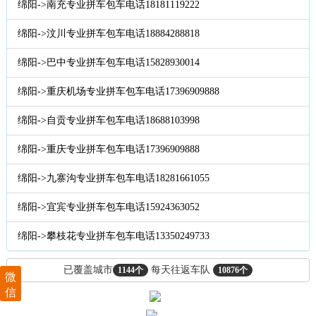
绵阳->南充专业拼车包车电话18181119222
绵阳->汶川专业拼车包车电话18884288818
绵阳->巴中专业拼车包车电话15828930014
绵阳->重庆机场专业拼车包车电话17396909888
绵阳->自贡专业拼车包车电话18688103998
绵阳->重庆专业拼车包车电话17396909888
绵阳->九寨沟专业拼车包车电话18281661055
绵阳->宜宾专业拼车包车电话15924363052
绵阳->攀枝花专业拼车包车电话13350249733
已覆盖城市
每天往返车队
1144个
10876个
微
信