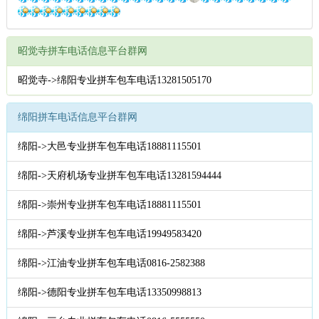
昭觉寺拼车电话信息平台群网
昭觉寺->绵阳专业拼车包车电话13281505170
绵阳拼车电话信息平台群网
绵阳->大邑专业拼车包车电话18881115501
绵阳->天府机场专业拼车包车电话13281594444
绵阳->崇州专业拼车包车电话18881115501
绵阳->芦溪专业拼车包车电话19949583420
绵阳->江油专业拼车包车电话0816-2582388
绵阳->德阳专业拼车包车电话13350998813