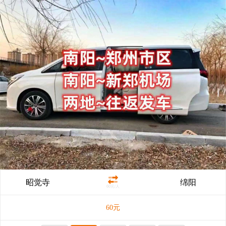
昭觉寺
绵阳
60元/人
60
元