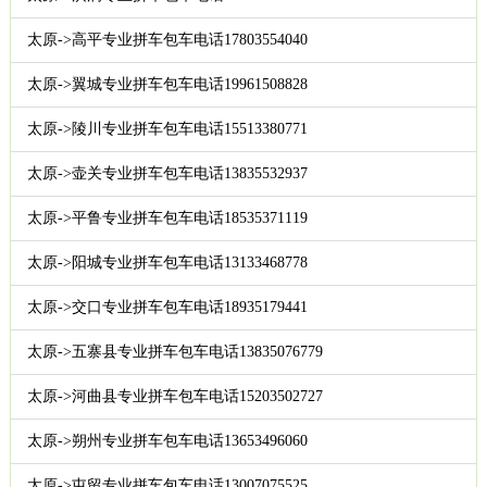
太原->高平专业拼车包车电话17803554040
太原->翼城专业拼车包车电话19961508828
太原->陵川专业拼车包车电话15513380771
太原->壶关专业拼车包车电话13835532937
太原->平鲁专业拼车包车电话18535371119
太原->阳城专业拼车包车电话13133468778
太原->交口专业拼车包车电话18935179441
太原->五寨县专业拼车包车电话13835076779
太原->河曲县专业拼车包车电话15203502727
太原->朔州专业拼车包车电话13653496060
太原->屯留专业拼车包车电话13007075525