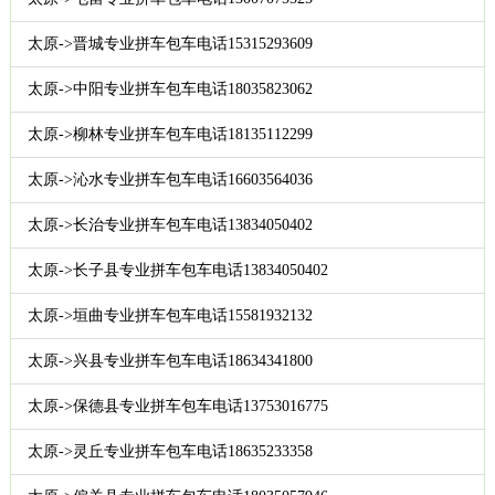
太原->晋城专业拼车包车电话15315293609
太原->中阳专业拼车包车电话18035823062
太原->柳林专业拼车包车电话18135112299
太原->沁水专业拼车包车电话16603564036
太原->长治专业拼车包车电话13834050402
太原->长子县专业拼车包车电话13834050402
太原->垣曲专业拼车包车电话15581932132
太原->兴县专业拼车包车电话18634341800
太原->保德县专业拼车包车电话13753016775
太原->灵丘专业拼车包车电话18635233358