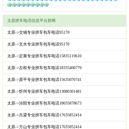
太原拼车电话信息平台群网
太原->交城专业拼车包车电话95170
太原->文水专业拼车包车电话95170
太原->定襄专业拼车包车电话15835119610
太原->左权专业拼车包车电话18335400779
太原->原平专业拼车包车电话15635070741
太原->忻州专业拼车包车电话13080301481
太原->汾阳专业拼车包车电话18035878673
太原->吕梁专业拼车包车电话17635852414
太原->方山专业拼车包车电话17635852414