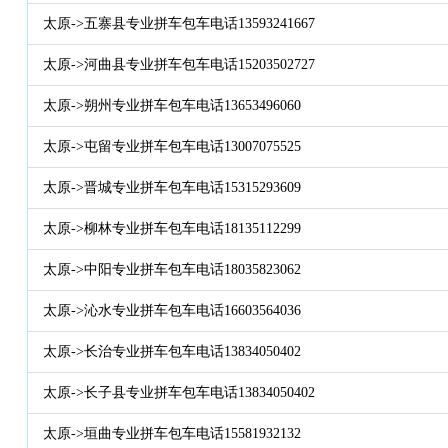
太原->五寨县专业拼车包车电话13593241667
太原->河曲县专业拼车包车电话15203502727
太原->朔州专业拼车包车电话13653496060
太原->屯留专业拼车包车电话13007075525
太原->晋城专业拼车包车电话15315293609
太原->柳林专业拼车包车电话18135112299
太原->中阳专业拼车包车电话18035823062
太原->沁水专业拼车包车电话16603564036
太原->长治专业拼车包车电话13834050402
太原->长子县专业拼车包车电话13834050402
太原->垣曲专业拼车包车电话15581932132