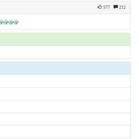
577
212