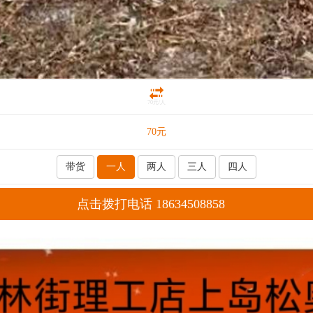
70元/人
70
元
带货
一人
两人
三人
四人
点击拨打电话 18634508858