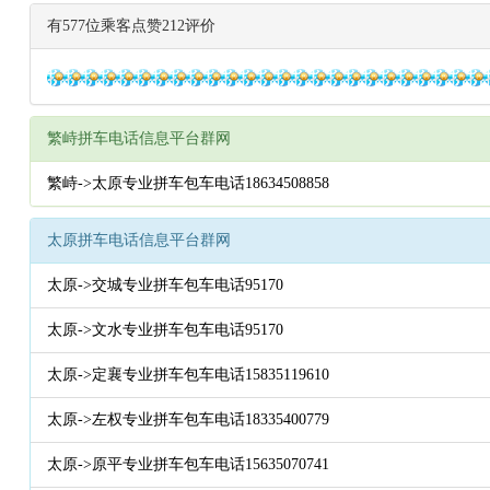
有577位乘客点赞212评价
繁峙拼车电话信息平台群网
繁峙->太原专业拼车包车电话18634508858
太原拼车电话信息平台群网
太原->交城专业拼车包车电话95170
太原->文水专业拼车包车电话95170
太原->定襄专业拼车包车电话15835119610
太原->左权专业拼车包车电话18335400779
太原->原平专业拼车包车电话15635070741