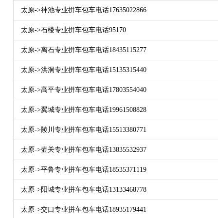
太原->神池专业拼车包车电话17635022866
太原->石楼专业拼车包车电话95170
太原->离石专业拼车包车电话18435115277
太原->洪洞专业拼车包车电话15135315440
太原->高平专业拼车包车电话17803554040
太原->翼城专业拼车包车电话19961508828
太原->陵川专业拼车包车电话15513380771
太原->壶关专业拼车包车电话13835532937
太原->平鲁专业拼车包车电话18535371119
太原->阳城专业拼车包车电话13133468778
太原->交口专业拼车包车电话18935179441