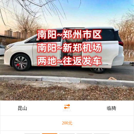
昆山
临猗
200元/人
200
元