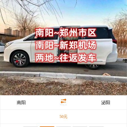
南阳
泌阳
50元/人
50
元