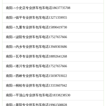
南阳->小史店专业拼车包车电话18637735708
南阳->镇平专业拼车包车电话13271359955
南阳->九重专业拼车包车电话15890419730
南阳->泌阳专业拼车包车电话17527657666
南阳->内乡专业拼车包车电话13949303686
南阳->瓦亭专业拼车包车电话18892641268
南阳->淅川专业拼车包车电话17527657666
南阳->西峡专业拼车包车电话15038703022
南阳->桐柏专业拼车包车电话13333607042
南阳->平顶山专业拼车包车电话18338238530
南阳->襄阳专业拼车包车电话19961508828