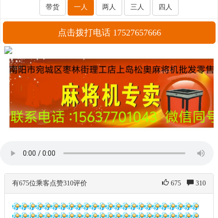
带货
一人
两人
三人
四人
点击拨打电话 17527657666
有675位乘客点赞310评价
675
310