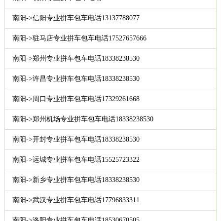
南阳->信阳专业拼车包车电话13137788077
南阳->驻马店专业拼车包车电话17527657666
南阳->郑州专业拼车包车电话18338238530
南阳->许昌专业拼车包车电话18338238530
南阳->周口专业拼车包车电话17329261668
南阳->郑州机场专业拼车包车电话18338238530
南阳->开封专业拼车包车电话18338238530
南阳->运城专业拼车包车电话15525723322
南阳->新乡专业拼车包车电话18338238530
南阳->武汉专业拼车包车电话17796833311
南阳->洛阳专业拼车包车电话18530670505