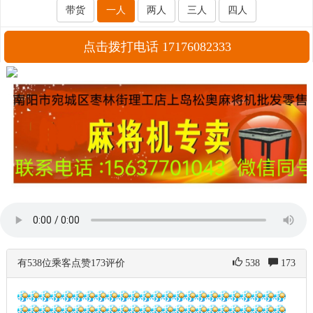
带货
一人
两人
三人
四人
点击拨打电话 17176082333
有538位乘客点赞173评价
538
173