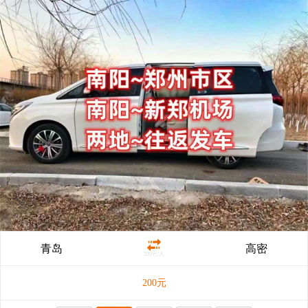
青岛
高密
200元/人
200
元