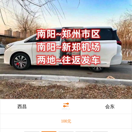
西昌
会东
100元/人
100
元