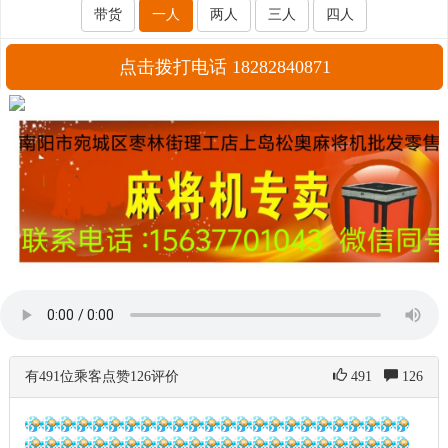
带货
一人
两人
三人
四人
点击拨打电话 18282840871
有491位乘客点赞126评价
491
126