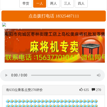
带货
一人
两人
三人
四人
点击拨打电话 18325487111
有635位乘客点赞270评价
635
270