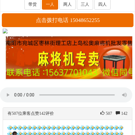
带货
一人
两人
三人
四人
点击拨打电话 15048652255
有507位乘客点赞142评价
507
142