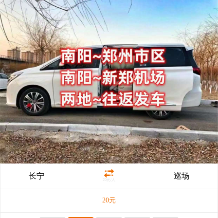
长宁
巡场
20元/人
20
元