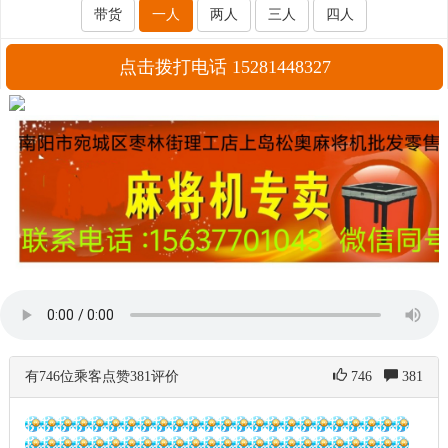
带货
一人
两人
三人
四人
点击拨打电话 15281448327
有746位乘客点赞381评价
746
381